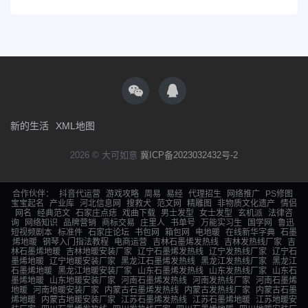
新的生活
XML地图
2026 © 大可如意
冀ICP备2023032432号-2
合作伙伴：
抖音代运营
游戏攻略
周易
易经
代理招生
网络推广
PS修图
宝宝起名
产业库
河北信息网
搜救犬
范文网
精雕图
非物质文化遗产
情侣
网名
经典范文
石家庄点痣
戏曲下载
男士发型
女士发型
玄机派
法律咨
询
网络知识
品牌营销
商标交易
庄里人
书单号
万能实习生
国学网
鲁迅
短视频剧本
标准件
石家庄论坛
书包网
箱包网
电地暖
在线新华字典
石墨
烯地暖
钢琴入门指法教程
电商运营
吉林石墨烯发热线
吉林发热线厂家
吉
林石墨烯地暖
吉林地暖安装厂家
辽宁石墨烯发热线
辽宁发热线厂家
辽宁石
墨烯地暖
辽宁地暖安装厂家
黑龙江石墨烯发热线
黑龙江发热线厂家
黑龙江
石墨烯地暖
黑龙江地暖安装厂家
山东石墨烯发热线
山东发热线厂家
山东石
墨烯地暖
山东地暖安装厂家
河南石墨烯发热线
河南发热线厂家
河南石墨烯
地暖
河南地暖安装厂家
内蒙古石墨烯发热线
内蒙古发热线厂家
内蒙古石墨
烯地暖
内蒙古地暖安装厂家
江苏石墨烯发热线
江苏石墨烯地暖
江苏地暖安