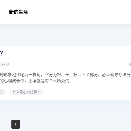
新的生活
？
09-30
碍形象地比喻为一棵树，它分为根、干、枝叶三个部分。心理疏导疗法分
的心理成长中，土壤就是每个人所处的...
些
什么是心理疏导？
1