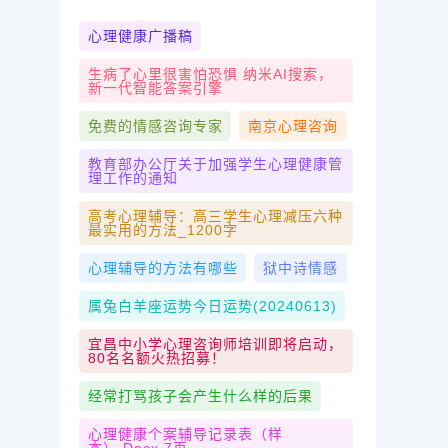
心理健康广播稿
生病了心里很害怕恐惧 纳米AI搜索，
新一代智能答案引擎
免费的情感咨询专家
南京心理咨询
教育部办公厅关于加强学生心理健康管
理工作的通知
高考心理辅导：高三学生心理减压六种
最实用的方法_1200字
心理辅导的方法有哪些
狱中诗情感
属兔白羊座运势今日运势(20240613)
宜昌中小学心理咨询师培训即将启动，
80名名额火热招募！
经常打骂孩子会产生什么样的后果
心理健康个案辅导记录表（样