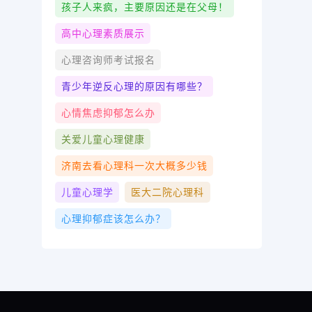
孩子人来疯，主要原因还是在父母！
高中心理素质展示
心理咨询师考试报名
青少年逆反心理的原因有哪些？
心情焦虑抑郁怎么办
关爱儿童心理健康
济南去看心理科一次大概多少钱
儿童心理学
医大二院心理科
心理抑郁症该怎么办？