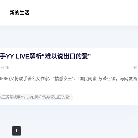
新的生活
YY LIVE解析“难以说出口的爱”
06-16
YY9696)又将联手著名女作家、“情感女王”、“国民闺蜜”苏芩坐镇，与网友畅
女王苏芩携手YY LIVE解析“难以说出口的爱”
1