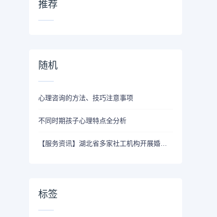
推荐
随机
心理咨询的方法、技巧注意事项
不同时期孩子心理特点全分析
【服务资讯】湖北省多家社工机构开展婚姻家庭社会工作服务
标签