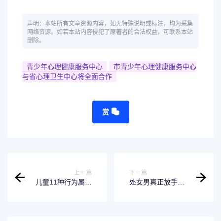
声明：本站所有文章资源内容，如无特殊说明或标注，均为采集
网络资源。如若本站内容侵犯了原著者的合法权益，可联系本站
删除。
青少年心理健康服务中心
市青少年心理健康服务中心
与省心理卫生中心将全面合作
赏
上一篇
下一篇
儿童11种行为属于
处女男真正放手的
心理问题，家长你
表现 ，处女男生真
造吗？
正放弃一个人的表
现