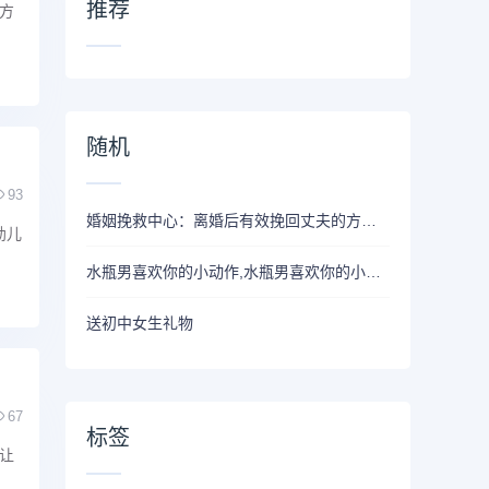
推荐
方
随机
93
婚姻挽救中心：离婚后有效挽回丈夫的方法。
幼儿
水瓶男喜欢你的小动作,水瓶男喜欢你的小细节?水瓶男在试探你的表现
送初中女生礼物
67
标签
让