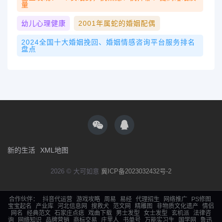
量
幼儿心理健康
2001年属蛇的婚姻配偶
2024全国十大婚姻挽回、婚姻情感咨询平台服务排名
盘点
新的生活
XML地图
2026 © 大可如意
冀ICP备2023032432号-2
合作伙伴：
抖音代运营
游戏攻略
周易
易经
代理招生
网络推广
PS修图
宝宝起名
产业库
河北信息网
搜救犬
范文网
精雕图
非物质文化遗产
情侣
网名
经典范文
石家庄点痣
戏曲下载
男士发型
女士发型
玄机派
法律咨
询
网络知识
品牌营销
商标交易
庄里人
书单号
万能实习生
国学网
鲁迅