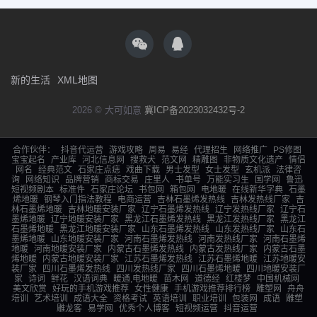
新的生活
XML地图
2026 © 大可如意
冀ICP备2023032432号-2
合作伙伴：
抖音代运营
游戏攻略
周易
易经
代理招生
网络推广
PS修图
宝宝起名
产业库
河北信息网
搜救犬
范文网
精雕图
非物质文化遗产
情侣
网名
经典范文
石家庄点痣
戏曲下载
男士发型
女士发型
玄机派
法律咨
询
网络知识
品牌营销
商标交易
庄里人
书单号
万能实习生
国学网
鲁迅
短视频剧本
标准件
石家庄论坛
书包网
箱包网
电地暖
在线新华字典
石墨
烯地暖
钢琴入门指法教程
电商运营
吉林石墨烯发热线
吉林发热线厂家
吉
林石墨烯地暖
吉林地暖安装厂家
辽宁石墨烯发热线
辽宁发热线厂家
辽宁石
墨烯地暖
辽宁地暖安装厂家
黑龙江石墨烯发热线
黑龙江发热线厂家
黑龙江
石墨烯地暖
黑龙江地暖安装厂家
山东石墨烯发热线
山东发热线厂家
山东石
墨烯地暖
山东地暖安装厂家
河南石墨烯发热线
河南发热线厂家
河南石墨烯
地暖
河南地暖安装厂家
内蒙古石墨烯发热线
内蒙古发热线厂家
内蒙古石墨
烯地暖
内蒙古地暖安装厂家
江苏石墨烯发热线
江苏石墨烯地暖
江苏地暖安
装厂家
四川石墨烯发热线
四川发热线厂家
四川石墨烯地暖
四川地暖安装厂
家
诗词
鲜花
汉语词典
暖通,电地暖
苗木网
道德经
红楼梦
中国机械网
美文欣赏
好玩的手机游戏推荐
女性健康
手机游戏推荐排行榜
雕塑网
舟舟
培训
艺术培训
成语大全
资格考试
英语培训
职业培训
包装网
成语
雕塑
雕龙客
易学网
优秀个人博客
短视频运营
抖音运营