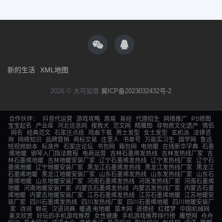
新的生活
XML地图
2026 © 大可如意
冀ICP备2023032432号-2
合作伙伴：
抖音代运营
游戏攻略
周易
易经
代理招生
网络推广
PS修图
宝宝起名
产业库
河北信息网
搜救犬
范文网
精雕图
非物质文化遗产
情侣
网名
经典范文
石家庄点痣
戏曲下载
男士发型
女士发型
玄机派
法律咨
询
网络知识
品牌营销
商标交易
庄里人
书单号
万能实习生
国学网
鲁迅
短视频剧本
标准件
石家庄论坛
书包网
箱包网
电地暖
在线新华字典
石墨
烯地暖
钢琴入门指法教程
电商运营
吉林石墨烯发热线
吉林发热线厂家
吉
林石墨烯地暖
吉林地暖安装厂家
辽宁石墨烯发热线
辽宁发热线厂家
辽宁石
墨烯地暖
辽宁地暖安装厂家
黑龙江石墨烯发热线
黑龙江发热线厂家
黑龙江
石墨烯地暖
黑龙江地暖安装厂家
山东石墨烯发热线
山东发热线厂家
山东石
墨烯地暖
山东地暖安装厂家
河南石墨烯发热线
河南发热线厂家
河南石墨烯
地暖
河南地暖安装厂家
内蒙古石墨烯发热线
内蒙古发热线厂家
内蒙古石墨
烯地暖
内蒙古地暖安装厂家
江苏石墨烯发热线
江苏石墨烯地暖
江苏地暖安
装厂家
四川石墨烯发热线
四川发热线厂家
四川石墨烯地暖
四川地暖安装厂
家
诗词
鲜花
汉语词典
暖通,电地暖
苗木网
道德经
红楼梦
中国机械网
美文欣赏
好玩的手机游戏推荐
女性健康
手机游戏推荐排行榜
雕塑网
舟舟