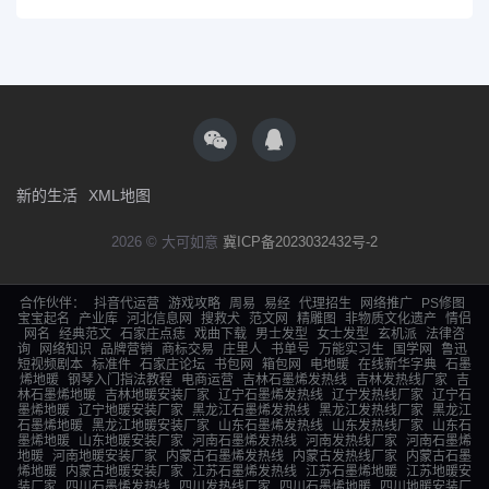
新的生活
XML地图
2026 © 大可如意
冀ICP备2023032432号-2
合作伙伴：
抖音代运营
游戏攻略
周易
易经
代理招生
网络推广
PS修图
宝宝起名
产业库
河北信息网
搜救犬
范文网
精雕图
非物质文化遗产
情侣
网名
经典范文
石家庄点痣
戏曲下载
男士发型
女士发型
玄机派
法律咨
询
网络知识
品牌营销
商标交易
庄里人
书单号
万能实习生
国学网
鲁迅
短视频剧本
标准件
石家庄论坛
书包网
箱包网
电地暖
在线新华字典
石墨
烯地暖
钢琴入门指法教程
电商运营
吉林石墨烯发热线
吉林发热线厂家
吉
林石墨烯地暖
吉林地暖安装厂家
辽宁石墨烯发热线
辽宁发热线厂家
辽宁石
墨烯地暖
辽宁地暖安装厂家
黑龙江石墨烯发热线
黑龙江发热线厂家
黑龙江
石墨烯地暖
黑龙江地暖安装厂家
山东石墨烯发热线
山东发热线厂家
山东石
墨烯地暖
山东地暖安装厂家
河南石墨烯发热线
河南发热线厂家
河南石墨烯
地暖
河南地暖安装厂家
内蒙古石墨烯发热线
内蒙古发热线厂家
内蒙古石墨
烯地暖
内蒙古地暖安装厂家
江苏石墨烯发热线
江苏石墨烯地暖
江苏地暖安
装厂家
四川石墨烯发热线
四川发热线厂家
四川石墨烯地暖
四川地暖安装厂