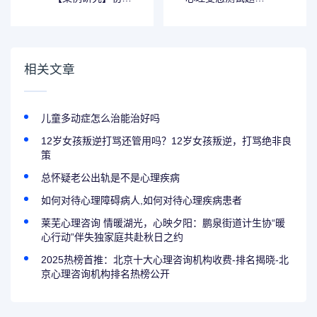
学生中考焦虑的个
答案（测试自己是
案辅导记录
否心理极端）
相关文章
儿童多动症怎么治能治好吗
12岁女孩叛逆打骂还管用吗？12岁女孩叛逆，打骂绝非良
策
总怀疑老公出轨是不是心理疾病
如何对待心理障碍病人,如何对待心理疾病患者
莱芜心理咨询 情暖湖光，心映夕阳：鹏泉街道计生协“暖
心行动”伴失独家庭共赴秋日之约
2025热榜首推：北京十大心理咨询机构收费-排名揭晓-北
京心理咨询机构排名热榜公开