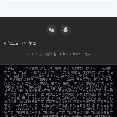
新的生活
XML地图
2026 © 大可如意
冀ICP备2023032432号-2
合作伙伴：
抖音代运营
游戏攻略
周易
易经
代理招生
网络推广
PS修图
宝宝起名
产业库
河北信息网
搜救犬
范文网
精雕图
非物质文化遗产
情侣
网名
经典范文
石家庄点痣
戏曲下载
男士发型
女士发型
玄机派
法律咨
询
网络知识
品牌营销
商标交易
庄里人
书单号
万能实习生
国学网
鲁迅
短视频剧本
标准件
石家庄论坛
书包网
箱包网
电地暖
在线新华字典
石墨
烯地暖
钢琴入门指法教程
电商运营
吉林石墨烯发热线
吉林发热线厂家
吉
林石墨烯地暖
吉林地暖安装厂家
辽宁石墨烯发热线
辽宁发热线厂家
辽宁石
墨烯地暖
辽宁地暖安装厂家
黑龙江石墨烯发热线
黑龙江发热线厂家
黑龙江
石墨烯地暖
黑龙江地暖安装厂家
山东石墨烯发热线
山东发热线厂家
山东石
墨烯地暖
山东地暖安装厂家
河南石墨烯发热线
河南发热线厂家
河南石墨烯
地暖
河南地暖安装厂家
内蒙古石墨烯发热线
内蒙古发热线厂家
内蒙古石墨
烯地暖
内蒙古地暖安装厂家
江苏石墨烯发热线
江苏石墨烯地暖
江苏地暖安
装厂家
四川石墨烯发热线
四川发热线厂家
四川石墨烯地暖
四川地暖安装厂
家
诗词
鲜花
汉语词典
暖通,电地暖
苗木网
道德经
红楼梦
中国机械网